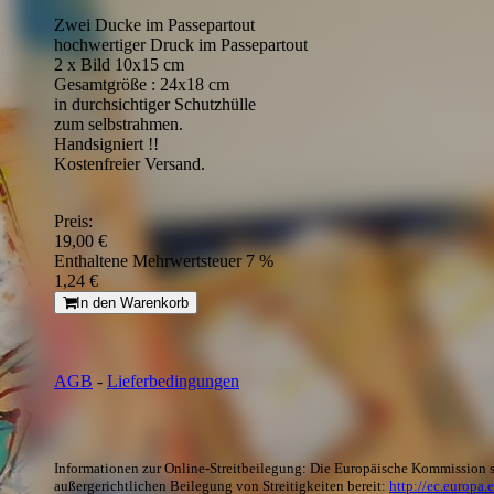
Zwei Ducke im Passepartout
hochwertiger Druck im Passepartout
2 x Bild 10x15 cm
Gesamtgröße : 24x18 cm
in durchsichtiger Schutzhülle
zum selbstrahmen.
Handsigniert !!
Kostenfreier Versand.
Preis:
19,00 €
Enthaltene Mehrwertsteuer 7 %
1,24 €
In den Warenkorb
AGB
-
Lieferbedingungen
Informationen zur Online-Streitbeilegung: Die Europäische Kommission st
außergerichtlichen Beilegung von Streitigkeiten bereit:
http://ec.europa.