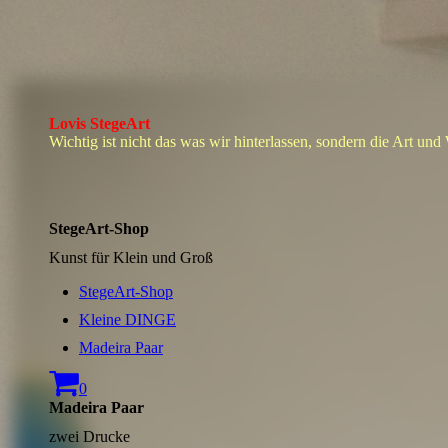
Lovis StegeArt
Wichtig ist nicht das was wir hinterlassen, sondern die Art und
StegeArt-Shop
Kunst für Klein und Groß
StegeArt-Shop
Kleine DINGE
Madeira Paar
0
Madeira Paar
zwei Drucke