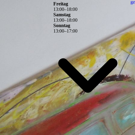
ge
Freitag
13
:
00
–
18
:
00
Samstag
13
:
00
–
18
:
00
Sonntag
13
:
00
–
17
:
00