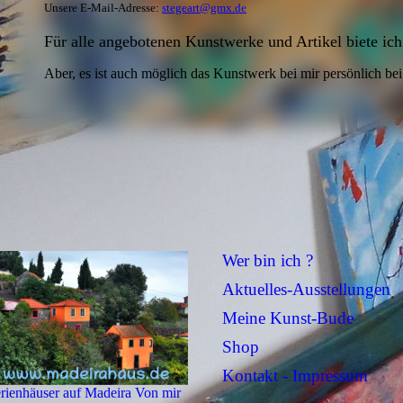
Unsere E-Mail-Adresse:
stegeart@gmx.de
Für alle angebotenen Kunstwerke und Artikel biete ic
Aber, es ist auch möglich das Kunstwerk bei mir persönlich bei
Wer bin ich ?
Aktuelles-Ausstellungen
Meine Kunst-Bude
Shop
Kontakt - Impressum
rienhäuser auf Madeira Von mir