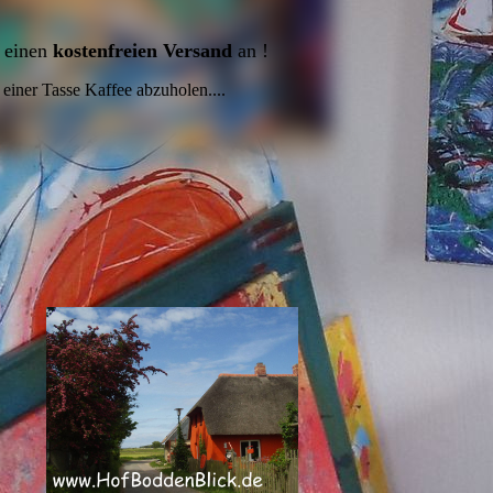
h einen
kostenfreien Versand
an !
 einer Tasse Kaffee abzuholen....