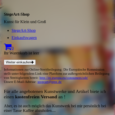
StegeArt-Shop
Kunst für Klein und Groß
StegeArt-Shop
Einkaufswagen
0
Ihr Warenkorb ist leer
Weiter einkaufen
Informationen zur Online-Streitbeilegung: Die Europäische Kommission
stellt unter folgendem Link eine Plattform zur außergerichtlichen Beilegung
von Streitigkeiten bereit:
http://ec.europa.eu/consumers/odr/
Unsere E-Mail-Adresse:
stegeart@gmx.de
Für alle angebotenen Kunstwerke und Artikel biete ich
einen
kostenfreien Versand
an !
Aber, es ist auch möglich das Kunstwerk bei mir persönlich bei
einer Tasse Kaffee abzuholen....